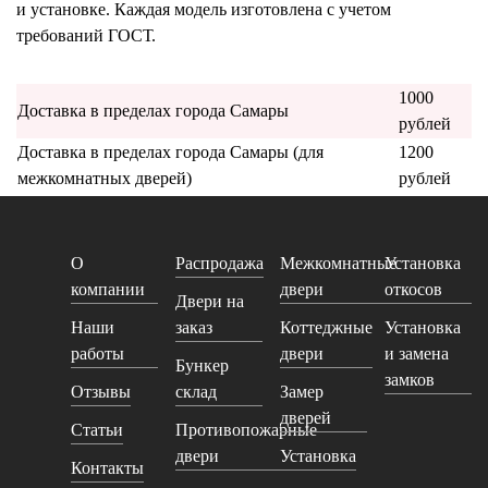
и установке. Каждая модель изготовлена с учетом
требований ГОСТ.
1000
Доставка в пределах города Самары
рублей
Доставка в пределах города Самары (для
1200
межкомнатных дверей)
рублей
О
Распродажа
Межкомнатные
Установка
компании
двери
откосов
Двери на
Наши
заказ
Коттеджные
Установка
работы
двери
и замена
Бункер
замков
Отзывы
склад
Замер
дверей
Статьи
Противопожарные
двери
Установка
Контакты