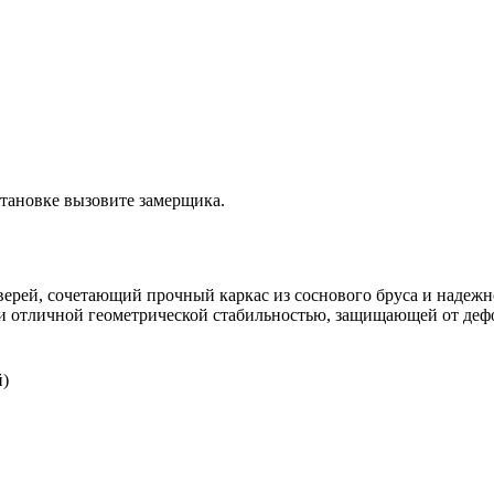
становке вызовите замерщика.
рей, сочетающий прочный каркас из соснового бруса и надежн
 и отличной геометрической стабильностью, защищающей от де
й)