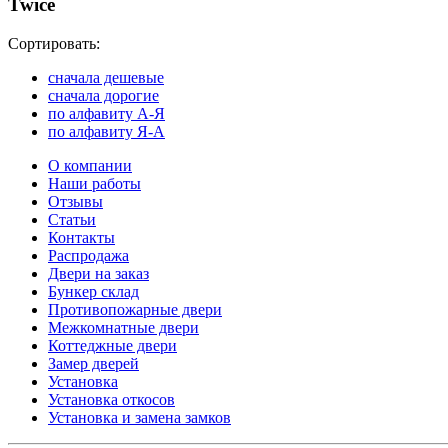
Twice
Сортировать:
cначала дешевые
cначала дорогие
по алфавиту А-Я
по алфавиту Я-А
О компании
Наши работы
Отзывы
Статьи
Контакты
Распродажа
Двери на заказ
Бункер склад
Противопожарные двери
Межкомнатные двери
Коттеджные двери
Замер дверей
Установка
Установка откосов
Установка и замена замков