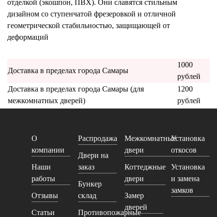
отделкой (экошпон, ПВХ). Они славятся стильным
дизайном со ступенчатой фрезеровкой и отличной
геометрической стабильностью, защищающей от
деформаций
1000
Доставка в пределах города Самары
рублей
Доставка в пределах города Самары (для
1200
межкомнатных дверей)
рублей
О
Распродажа
Межкомнатные
Установка
компании
двери
откосов
Двери на
Наши
заказ
Коттеджные
Установка
работы
двери
и замена
Бункер
замков
Отзывы
склад
Замер
дверей
Статьи
Противопожарные